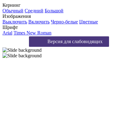
Кернинг
Обычный
Средний
Большой
Изображения
Выключить
Включить
Черно-белые
Цветные
Шрифт
Arial
Times New Roman
Версия для слабовидящих