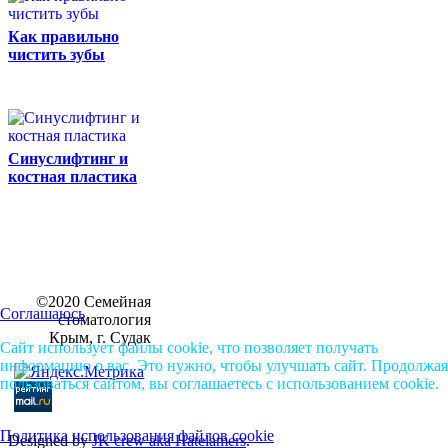
Как правильно
чистить зубы
Синуслифтинг и
костная пластика
©2020 Семейная
Соглашаюсь
стоматология
Крым, г. Судак
Сайт использует файлы cookie, что позволяет получать
информацию о вас. Это нужно, чтобы улучшать сайт. Продолжая
пользоваться сайтом, вы соглашаетесь с использованием cookie.
Политика использования файлов cookie
Designed by
JK crew aka Hatelamers
.