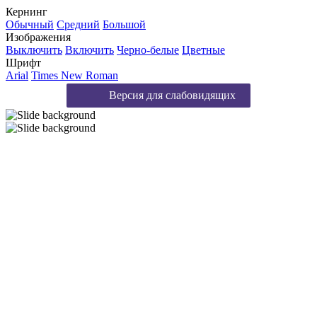
Кернинг
Обычный
Средний
Большой
Изображения
Выключить
Включить
Черно-белые
Цветные
Шрифт
Arial
Times New Roman
Версия для слабовидящих